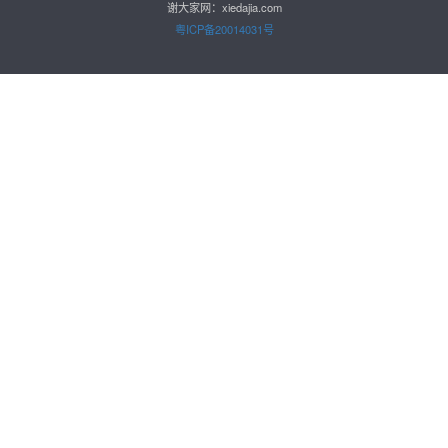
谢大家网：xiedajia.com
粤ICP备20014031号