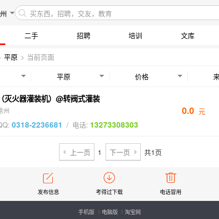
州
买东西，招聘，交友，教育
二手
招聘
培训
文库
>
平原
>
当前页面
平原
价格
（灭火器灌装机）@转阀式灌装
0.0
徐州
元
0318-2236681
13273308303
QQ:
/
电话:
上一页
1
下一页
共1页
发布信息
考得过下载
电话冒用
手机版
电脑版
淘宝网