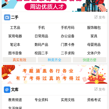
发布
二手
工艺品
手机
手机号码
服饰箱包
家用电器
日常用品
办公设备
家具
笔记本
数码产品
门票卡券
母婴用品
图书音像
校园二手
二手求购
文体户外
真实有效
种类齐全
快捷方便
发布
文库
教育频道
专业资料
实用文档
资格考试
生活休闲