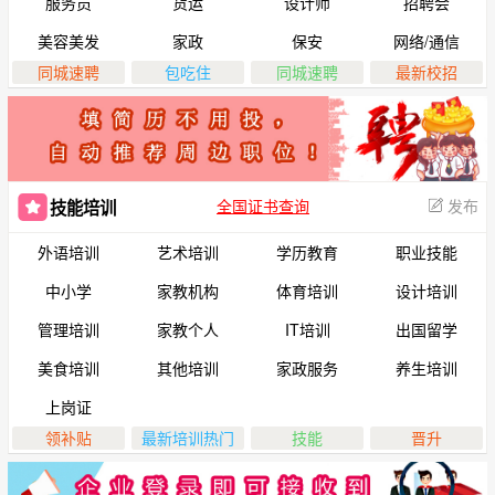
服务员
货运
设计师
招聘会
美容美发
家政
保安
网络/通信
同城速聘
包吃住
同城速聘
最新校招
全国证书查询
发布
技能培训
外语培训
艺术培训
学历教育
职业技能
中小学
家教机构
体育培训
设计培训
管理培训
家教个人
IT培训
出国留学
美食培训
其他培训
家政服务
养生培训
上岗证
领补贴
最新培训热门
技能
晋升