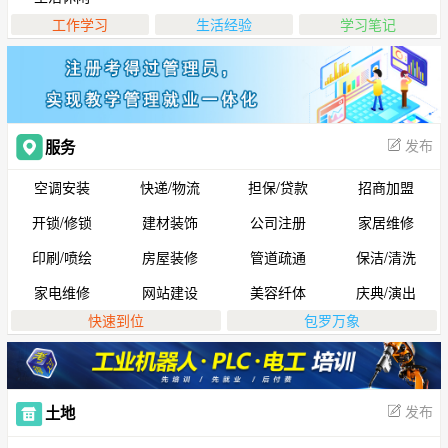
工作学习
生活经验
学习笔记
发布
服务
空调安装
快递/物流
担保/贷款
招商加盟
开锁/修锁
建材装饰
公司注册
家居维修
印刷/喷绘
房屋装修
管道疏通
保洁/清洗
家电维修
网站建设
美容纤体
庆典/演出
快速到位
包罗万象
发布
土地