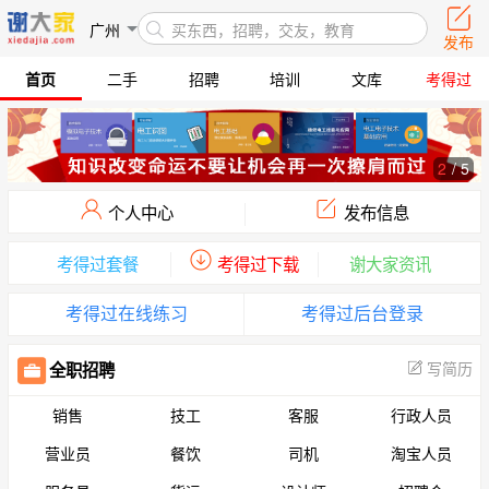
广州
买东西，招聘，交友，教育
发布
首页
二手
招聘
培训
文库
考得过
2
/
5
个人中心
发布信息
考得过套餐
考得过下载
谢大家资讯
考得过在线练习
考得过后台登录
写简历
全职招聘
销售
技工
客服
行政人员
营业员
餐饮
司机
淘宝人员