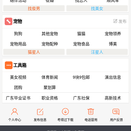
找俊男
找美女
发布
宠物
狗狗
其他宠物
猫猫
宠物领养
宠物用品
宠物配种
宠物食品
博美
猫星人
汪星人
工具箱
美女视频
体育新闻
9块9包邮
演出信息
团购
聚划算
广东毕业证书
职业资格
广东社保
高新技术
个人中心
发布信息
考得过下载
电话冒用
用户反馈