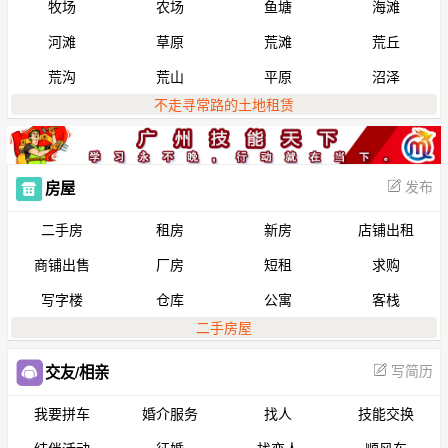
牧场
农场
鱼塘
海滩
河滩
草原
荒滩
荒丘
荒沟
荒山
平原
沼泽
不走寻常路的土地租赁
发布
房屋
二手房
租房
新房
店铺出租
商铺出售
厂房
短租
求购
写字楼
仓库
公寓
客栈
二手房屋
写简历
交友/相亲
我要拼车
婚介服务
找人
技能交换
结伴活动
征婚
找恋人
顺风车