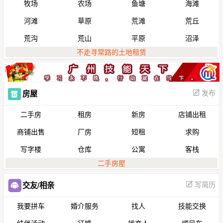
牧场
农场
鱼塘
海滩
河滩
草原
荒滩
荒丘
荒沟
荒山
平原
沼泽
不走寻常路的土地租赁
发布
房屋
二手房
租房
新房
店铺出租
商铺出售
厂房
短租
求购
写字楼
仓库
公寓
客栈
二手房屋
写简历
交友/相亲
我要拼车
婚介服务
找人
技能交换
结伴活动
征婚
找恋人
顺风车