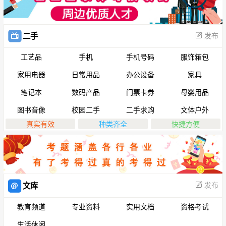
发布
二手
工艺品
手机
手机号码
服饰箱包
家用电器
日常用品
办公设备
家具
笔记本
数码产品
门票卡券
母婴用品
图书音像
校园二手
二手求购
文体户外
真实有效
种类齐全
快捷方便
发布
文库
教育频道
专业资料
实用文档
资格考试
生活休闲