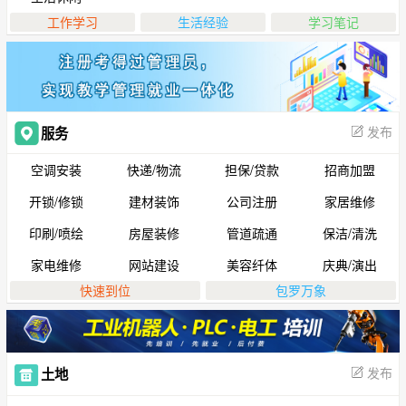
工作学习
生活经验
学习笔记
发布
服务
空调安装
快递/物流
担保/贷款
招商加盟
开锁/修锁
建材装饰
公司注册
家居维修
印刷/喷绘
房屋装修
管道疏通
保洁/清洗
家电维修
网站建设
美容纤体
庆典/演出
快速到位
包罗万象
发布
土地