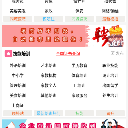
服务员
货运
设计师
招聘会
美容美发
家政
保安
网络/通信
同城速聘
包吃住
同城速聘
最新校招
全国证书查询
发布
技能培训
外语培训
艺术培训
学历教育
职业技能
中小学
家教机构
体育培训
设计培训
管理培训
家教个人
IT培训
出国留学
美食培训
其他培训
家政服务
养生培训
上岗证
领补贴
最新培训热门
技能
晋升