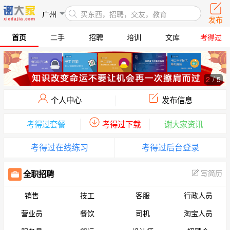
广州
买东西，招聘，交友，教育
发布
首页
二手
招聘
培训
文库
考得过
2
/
5
个人中心
发布信息
考得过套餐
考得过下载
谢大家资讯
考得过在线练习
考得过后台登录
写简历
全职招聘
销售
技工
客服
行政人员
营业员
餐饮
司机
淘宝人员