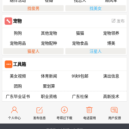
找俊男
找美女
发布
宠物
狗狗
其他宠物
猫猫
宠物领养
宠物用品
宠物配种
宠物食品
博美
猫星人
汪星人
工具箱
美女视频
体育新闻
9块9包邮
演出信息
团购
聚划算
广东毕业证书
职业资格
广东社保
高新技术
个人中心
发布信息
考得过下载
电话冒用
用户反馈