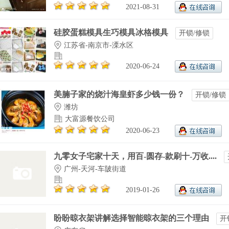
2021-08-31
硅胶蛋糕模具生巧模具冰格模具
开锁/修锁
江苏省-南京市-溧水区
2020-06-24
美腩子家的烧汁海皇虾多少钱一份？
开锁/修锁
潍坊
大富源餐饮公司
2020-06-23
九零女子宅家十天，用百-圆存-款刷十-万收....
广州-天河-车陂街道
2019-01-26
盼盼晾衣架讲解选择智能晾衣架的三个理由
开