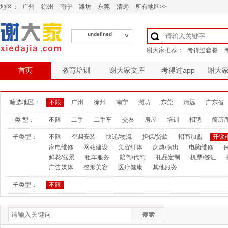
地区：
广州
徐州
南宁
潍坊
东莞
清远
所有地区>>
undefined
首页
教育培训
谢大家文库
考得过app
谢大
筛选地区：
不限
广州
徐州
南宁
潍坊
东莞
清远
广东省
类 型：
不限
二手
二手车
交友
房屋
培训
招聘
简历
子类型：
不限
空调安装
快递/物流
担保/贷款
招商加盟
开锁
家电维修
网站建设
美容纤体
庆典/演出
电脑维修
鲜花/盆景
租车服务
陪驾/代驾
礼品定制
机票/签证
广告媒体
整形美容
医疗健康
其他服务
子类型：
不限