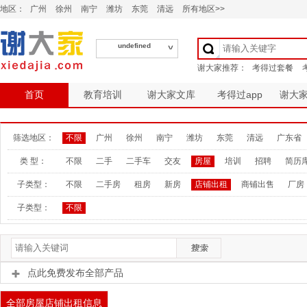
地区：
广州
徐州
南宁
潍坊
东莞
清远
所有地区>>
undefined
首页
教育培训
谢大家文库
考得过app
谢大
筛选地区：
不限
广州
徐州
南宁
潍坊
东莞
清远
广东省
类 型：
不限
二手
二手车
交友
房屋
培训
招聘
简历
子类型：
不限
二手房
租房
新房
店铺出租
商铺出售
厂房
子类型：
不限
点此免费发布全部产品
全部房屋店铺出租信息