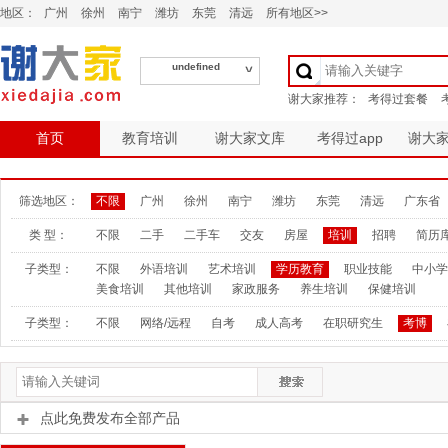
地区：
广州
徐州
南宁
潍坊
东莞
清远
所有地区>>
undefined
首页
教育培训
谢大家文库
考得过app
谢大
筛选地区：
不限
广州
徐州
南宁
潍坊
东莞
清远
广东省
类 型：
不限
二手
二手车
交友
房屋
培训
招聘
简历
子类型：
不限
外语培训
艺术培训
学历教育
职业技能
中小学
美食培训
其他培训
家政服务
养生培训
保健培训
子类型：
不限
网络/远程
自考
成人高考
在职研究生
考博
点此免费发布全部产品