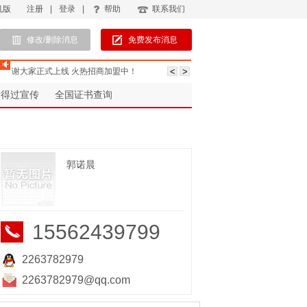
机版
注册
|
登录
|
帮助
联系我们
修改/删除消息
免费发布消息
谢大家正式上线 火热招商加盟中！
考得过宣传
全国证书查询
郭诺晨
15562439799
2263782979
2263782979@qq.com