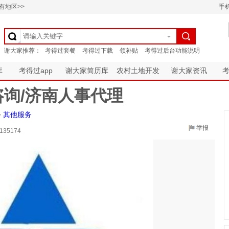
有地区>>
手
库
考得过app
谢大家简历库
农村土地开发
谢大家资讯
询/济南人事代理
>
其他服务
举报
135174