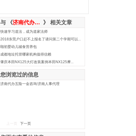
与 《
济南代办五险一金咨询/济南人事代理
》 相关文章
快速学习道法，成为道家法师
2018东莞户口赶不上报名了请问第二个学期可以...
颐初婴幼儿辅食营养包
成都地址托管哪家机构值得信赖
肇庆本田NX125大灯改装案例本田NX125摩...
您浏览过的信息