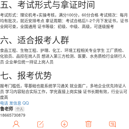
五、考试形式与拿证时间
考试形式：理论机考+实操考核，满分100分，60分合格
考试频次：每月
均有批次，就近安排考点
拿证周期：考试合格后1-2个月下发证书，证书
全网可查，全国通用
证书等级：初级、中级、高级，可逐级报考
六、适合报考人群
食品工程、生物工程、护理、化工、环境工程相关专业学生
工厂质检、
化验员、品控在岗人员
想进入第三方检测、医要、水务质检行业转行人
员
企业单位统一持证上岗人员
七、报考优势
报考门槛低，零基础也能系统学习通关
就业面广，多地企业优先持证人
员
学习内容贴合实际工作，学完直接上岗实操
证书长期有效，行业认可
度高
电话
发信息
QQ
鲁老师
个人
18665730879