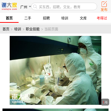
广州
买东西，招聘，交友，教育
发布
首页
二手
招聘
培训
文库
考得过
首页
>
培训
>
职业技能
>
当前页面
1
/
6