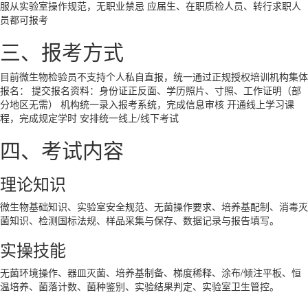
服从实验室操作规范，无职业禁忌
应届生、在职质检人员、转行求职人
员都可报考
三、报考方式
目前微生物检验员
不支持个人私自直报，统一通过正规授权培训机构集体
报名：
提交报名资料：身份证正反面、学历照片、寸照、工作证明（部
分地区无需）
机构统一录入报考系统，完成信息审核
开通线上学习课
程，完成规定学时
安排统一线上/线下考试
四、考试内容
理论知识
微生物基础知识、实验室安全规范、无菌操作要求、培养基配制、消毒灭
菌知识、检测国标法规、样品采集与保存、数据记录与报告填写。
实操技能
无菌环境操作、器皿灭菌、培养基制备、梯度稀释、涂布/倾注平板、恒
温培养、菌落计数、菌种鉴别、实验结果判定、实验室卫生管控。