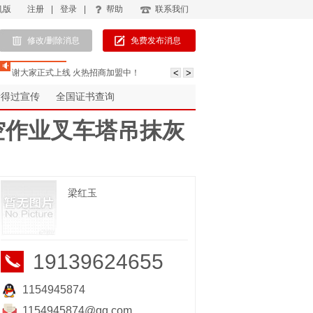
机版
注册
|
登录
|
帮助
联系我们
修改/删除消息
免费发布消息
谢大家正式上线 火热招商加盟中！
考得过宣传
全国证书查询
空作业叉车塔吊抹灰
梁红玉
19139624655
1154945874
1154945874@qq.com