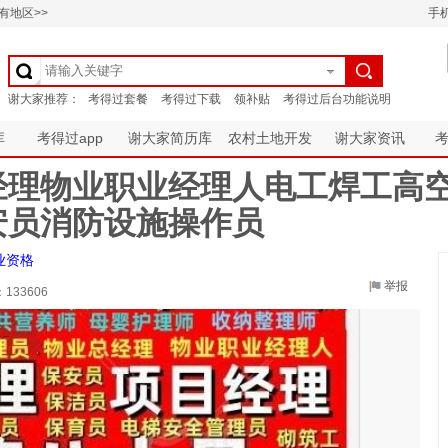
有地区>>
手
库
考得过app
谢大家简历库
农村土地开发
谢大家资讯
经理物业职业经理人电工焊工高
安员消防设施操作员
业资格
举报
：
133606