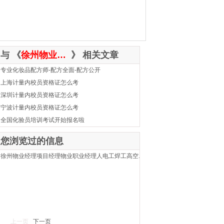
与 《
徐州物业经理项目经理物业职业经理人电工焊工高空作业叉车塔吊抹灰工管道工水暖工保安员消防设施操作员
》 相关文章
专业化妆品配方师-配方全面-配方公开
上海计量内校员资格证怎么考
深圳计量内校员资格证怎么考
宁波计量内校员资格证怎么考
全国化验员培训考试开始报名啦
您浏览过的信息