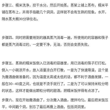
步骤三、糯米洗净，控干水分。然后开始蒸。蒸架上铺上蒸布，糯米平
铺在蒸布上，并用手指戳几个洞洞，这样就不会有生熟的现象。水开，
隔水蒸大概30分钟左右。
步骤四、同时把需要用到的器具蒸汽消毒一遍，所使用的的容器和筷子
都是蒸汽消毒过的，一定要干净，无油，否则会变质失败。
步骤五、蒸熟的糯米饭倒入已消毒的容器里，用已消毒的筷子打打松。
倒入一小碗凉开水，放入适量凉白开打散，一是为了快速降温，这个是
为撒酒曲做准备的，因为温度太高或太低的话，都不利于酒曲发酵，一
般在30--40度之间，也就是不烫手就行了。二是为了可以保持米粒分明
的状态，这样才能做出颗粒分明的甜酒。把糯米饭拌得有点凉了。
步骤六、现在开始撒酒曲了，分次撒入酒曲，搅拌均匀。最后把米饭压
平，中间戳个洞，别忘了最后再撒上酒曲，包括洞洞里。