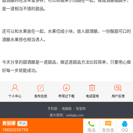
甜酒酿的吃法丰富多样，可以和糯米小汤圆在一起，做成酒酿细圆子，
是一道相当不错的甜品。
还可以和水果放在一起，水果切成小块，放入甜酒酿，一份酸甜可口的
酒酿水果捞也相当诱人。
今天分享的甜酒酿是一道甜品，做这道甜品方法比较简单，只要用心做
好每一步就能成功。
个人中心
发布信息
考得过下载
电话冒用
用户反馈
手机版
电脑版
淘宝网
谢大家网：xiedajia.com
粤ICP备20014031号
黄丽娜
个人
18620230759
电话
发信息
QQ