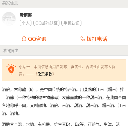
卖家信息
黄丽娜
个人
QQ邮箱认证
手机认证
QQ咨询
拨打电话
详细描述
小贴士：本页信息由用户发布，真实性、合法性由发布人负
责。——《
免责条款
》
酒酿，古称醴（lǐ），是中国传统的特产酒。用蒸熟的江米（糯米）拌
上酒酵（一种特殊的微生物酵母）发酵而成的一种甜米酒，在我国全国
各地称呼不同，又叫醪糟、酒酿、米酒、甜酒、甜米酒、糯米酒、江米
酒、酒糟。
酒酿甘辛温，含糖、有机酸、维生素B1、B2等，可益气、生津、活