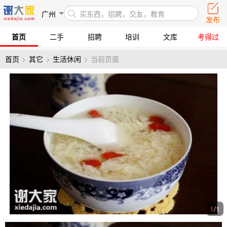
广州
买东西，招聘，交友，教育
发布
首页
二手
招聘
培训
文库
考得过
首页
>
其它
>
生活休闲
>
当前页面
1
/
1