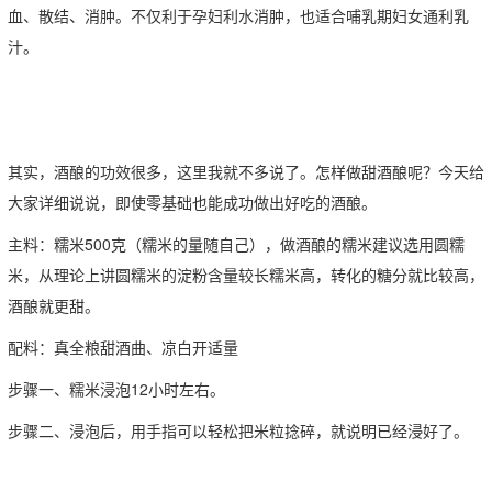
血、散结、消肿。不仅利于孕妇利水消肿，也适合哺乳期妇女通利乳
汁。
其实，酒酿的功效很多，这里我就不多说了。怎样做甜酒酿呢？今天给
大家详细说说，即使零基础也能成功做出好吃的酒酿。
主料：糯米500克（糯米的量随自己），做酒酿的糯米建议选用圆糯
米，从理论上讲圆糯米的淀粉含量较长糯米高，转化的糖分就比较高，
酒酿就更甜。
配料：真全粮甜酒曲、凉白开适量
步骤一、糯米浸泡12小时左右。
步骤二、浸泡后，用手指可以轻松把米粒捻碎，就说明已经浸好了。