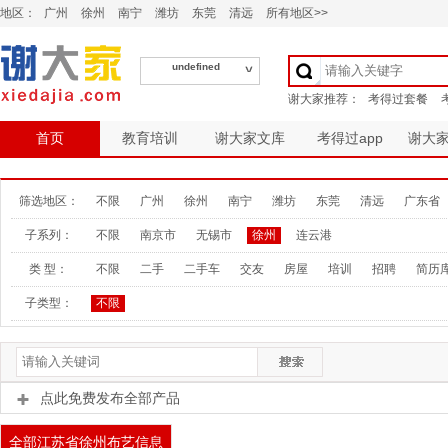
地区：
广州
徐州
南宁
潍坊
东莞
清远
所有地区>>
undefined
首页
教育培训
谢大家文库
考得过app
谢大
筛选地区：
不限
广州
徐州
南宁
潍坊
东莞
清远
广东省
子系列：
不限
南京市
无锡市
徐州
连云港
类 型：
不限
二手
二手车
交友
房屋
培训
招聘
简历
子类型：
不限
点此免费发布全部产品
全部江苏省徐州布艺信息