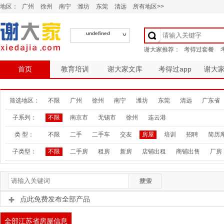
地区：
广州
徐州
南宁
潍坊
东莞
清远
所有地区>>
undefined
首页
教育培训
谢大家文库
考得过app
谢大
筛选地区：
不限
广州
徐州
南宁
潍坊
东莞
清远
广东省
子系列：
不限
南京市
无锡市
徐州
连云港
类 型：
不限
二手
二手车
交友
房屋
培训
招聘
简历
子类型：
不限
二手房
租房
新房
店铺出租
商铺出售
厂房
点此免费发布全部产品
全部江苏省房屋信息