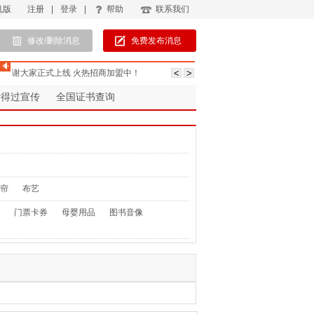
机版
注册
|
登录
|
帮助
联系我们
修改/删除消息
免费发布消息
谢大家正式上线 火热招商加盟中！
考得过宣传
全国证书查询
帘
布艺
门票卡券
母婴用品
图书音像