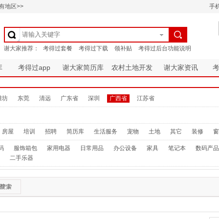
有地区>>
手
库
考得过app
谢大家简历库
农村土地开发
谢大家资讯
潍坊
东莞
清远
广东省
深圳
广西省
江苏省
房屋
培训
招聘
简历库
生活服务
宠物
土地
其它
装修
窗
码
服饰箱包
家用电器
日常用品
办公设备
家具
笔记本
数码产品
二手乐器