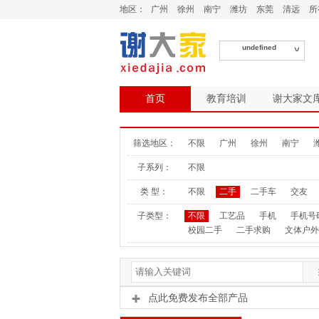
地区：
广州
徐州
南宁
潍坊
东莞
清远
所
undefined
首页
教育培训
谢大家文
筛选地区：
不限
广州
徐州
南宁
子系列：
不限
类 型：
不限
二手
二手车
交友
子类型：
不限
工艺品
手机
手机号
校园二手
二手求购
文体户外
点此免费发布全部产品