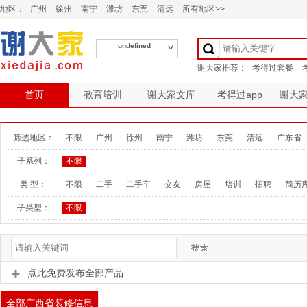
地区：
广州
徐州
南宁
潍坊
东莞
清远
所有地区>>
undefined
首页
教育培训
谢大家文库
考得过app
谢大
筛选地区：
不限
广州
徐州
南宁
潍坊
东莞
清远
广东省
子系列：
不限
类 型：
不限
二手
二手车
交友
房屋
培训
招聘
简历
子类型：
不限
点此免费发布全部产品
全部广西省装修信息