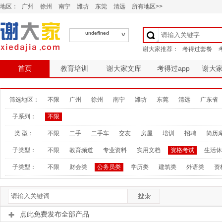
地区：
广州
徐州
南宁
潍坊
东莞
清远
所有地区>>
undefined
首页
教育培训
谢大家文库
考得过app
谢大
筛选地区：
不限
广州
徐州
南宁
潍坊
东莞
清远
广东省
子系列：
不限
类 型：
不限
二手
二手车
交友
房屋
培训
招聘
简历
子类型：
不限
教育频道
专业资料
实用文档
资格考试
生活休
子类型：
不限
财会类
公务员类
学历类
建筑类
外语类
资
点此免费发布全部产品