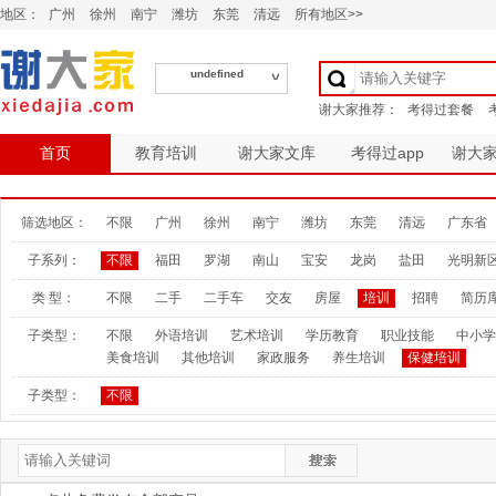
地区：
广州
徐州
南宁
潍坊
东莞
清远
所有地区>>
undefined
首页
教育培训
谢大家文库
考得过app
谢大
筛选地区：
不限
广州
徐州
南宁
潍坊
东莞
清远
广东省
子系列：
不限
福田
罗湖
南山
宝安
龙岗
盐田
光明新
类 型：
不限
二手
二手车
交友
房屋
培训
招聘
简历
子类型：
不限
外语培训
艺术培训
学历教育
职业技能
中小学
美食培训
其他培训
家政服务
养生培训
保健培训
子类型：
不限