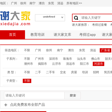
地区：
广州
徐州
南宁
潍坊
东莞
清远
所有地区>>
undefined
首页
教育培训
谢大家文库
考得过app
谢大
筛选地区：
不限
广州
徐州
南宁
潍坊
东莞
清远
广东省
子系列：
不限
广州市
深圳市
珠海市
汕头市
佛山市
韶关
潮州市
揭阳市
云浮市
清远市
阳江市
河源市
类 型：
不限
二手
二手车
交友
房屋
培训
招聘
简历
子类型：
不限
点此免费发布全部产品