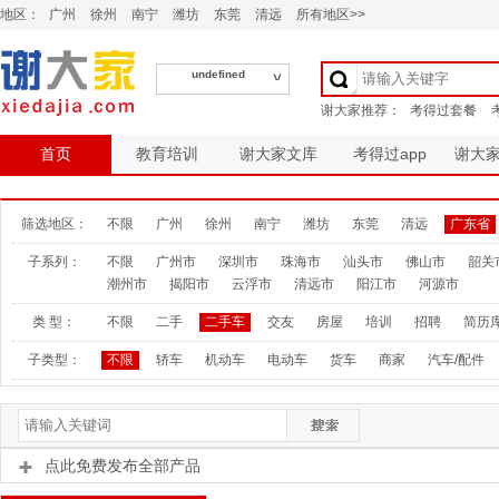
地区：
广州
徐州
南宁
潍坊
东莞
清远
所有地区>>
undefined
首页
教育培训
谢大家文库
考得过app
谢大
筛选地区：
不限
广州
徐州
南宁
潍坊
东莞
清远
广东省
子系列：
不限
广州市
深圳市
珠海市
汕头市
佛山市
韶关
潮州市
揭阳市
云浮市
清远市
阳江市
河源市
类 型：
不限
二手
二手车
交友
房屋
培训
招聘
简历
子类型：
不限
轿车
机动车
电动车
货车
商家
汽车/配件
点此免费发布全部产品