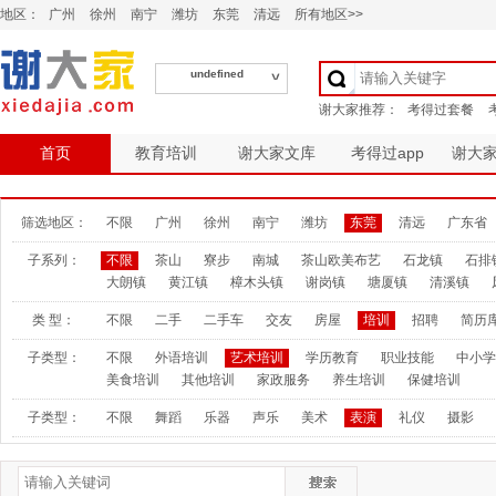
地区：
广州
徐州
南宁
潍坊
东莞
清远
所有地区>>
undefined
首页
教育培训
谢大家文库
考得过app
谢大
筛选地区：
不限
广州
徐州
南宁
潍坊
东莞
清远
广东省
子系列：
不限
茶山
寮步
南城
茶山欧美布艺
石龙镇
石排
大朗镇
黄江镇
樟木头镇
谢岗镇
塘厦镇
清溪镇
类 型：
不限
二手
二手车
交友
房屋
培训
招聘
简历
子类型：
不限
外语培训
艺术培训
学历教育
职业技能
中小学
美食培训
其他培训
家政服务
养生培训
保健培训
子类型：
不限
舞蹈
乐器
声乐
美术
表演
礼仪
摄影