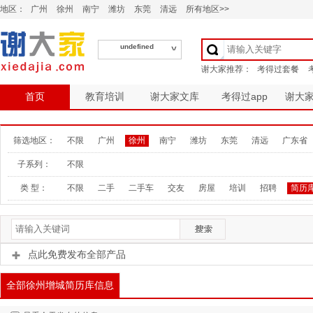
地区：
广州
徐州
南宁
潍坊
东莞
清远
所有地区>>
undefined
首页
教育培训
谢大家文库
考得过app
谢大
筛选地区：
不限
广州
徐州
南宁
潍坊
东莞
清远
广东省
子系列：
不限
类 型：
不限
二手
二手车
交友
房屋
培训
招聘
简历
点此免费发布全部产品
全部徐州增城简历库信息