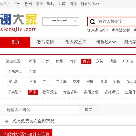
地区：
广州
徐州
南宁
潍坊
东莞
清远
所有地区>>
undefined
首页
教育培训
谢大家文库
考得过app
谢大
筛选地区：
不限
广州
徐州
南宁
潍坊
东莞
清远
广东省
子系列：
不限
类 型：
不限
二手
二手车
交友
房屋
培训
招聘
简历
子类型：
不限
教育频道
专业资料
实用文档
资格考试
生活休
点此免费发布全部产品
全部潍坊高埗镇其它信息