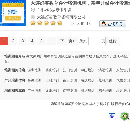
大连好睿教育会计培训机构，常年开设会计培训班.
广州-萝岗-夏港街道
大连好睿教育咨询有限公司
2023-01-18
1
2
3
4
5
...
下一页>
跳到
页
跳转
培训频道介绍
谢大家网广州教育培训频道是专业的教育培训信息发布、查阅平台
台。
培训相关信息
深圳培训
肇庆培训
江门培训
中山培训
清远培训
东莞培训
广州培训信息
番禺培训
天河培训
白云培训
海珠培训
荔湾培训
花都培训
培训相关城市
广州培训
徐州培训
南宁培训
潍坊培训
东莞培训
清远培训
360导航
360安全浏览器
非凡手机软件
版权所有(