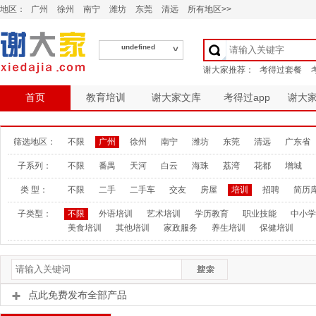
地区：
广州
徐州
南宁
潍坊
东莞
清远
所有地区>>
undefined
首页
教育培训
谢大家文库
考得过app
谢大
筛选地区：
不限
广州
徐州
南宁
潍坊
东莞
清远
广东省
子系列：
不限
番禺
天河
白云
海珠
荔湾
花都
增城
类 型：
不限
二手
二手车
交友
房屋
培训
招聘
简历
子类型：
不限
外语培训
艺术培训
学历教育
职业技能
中小学
美食培训
其他培训
家政服务
养生培训
保健培训
点此免费发布全部产品