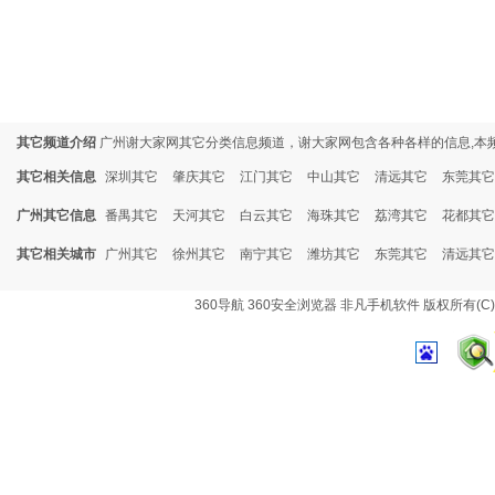
其它频道介绍
广州谢大家网其它分类信息频道，谢大家网包含各种各样的信息,本
其它相关信息
深圳其它
肇庆其它
江门其它
中山其它
清远其它
东莞其它
广州其它信息
番禺其它
天河其它
白云其它
海珠其它
荔湾其它
花都其它
其它相关城市
广州其它
徐州其它
南宁其它
潍坊其它
东莞其它
清远其它
360导航
360安全浏览器
非凡手机软件
版权所有(