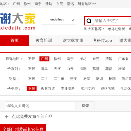
地区：
广州
徐州
南宁
潍坊
东莞
清远
所有地区>>
undefined
首页
教育培训
谢大家文库
考得过app
谢大
筛选地区：
不限
广州
徐州
南宁
潍坊
东莞
清远
广东省
子系列：
不限
番禺
天河
白云
海珠
荔湾
花都
增城
类 型：
不限
二手
二手车
交友
房屋
培训
招聘
简历
子类型：
不限
教育频道
专业资料
实用文档
资格考试
生活休
点此免费发布全部产品
全部广州萝岗其它信息