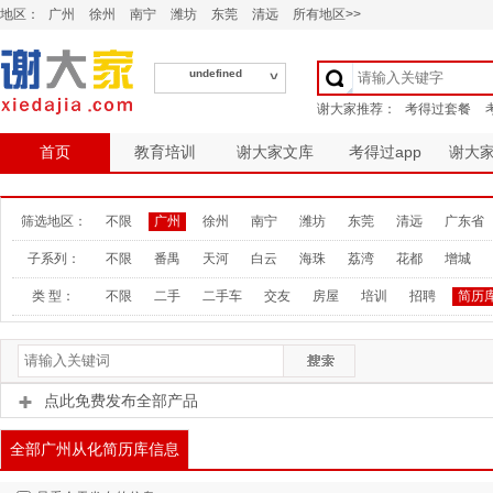
地区：
广州
徐州
南宁
潍坊
东莞
清远
所有地区>>
undefined
首页
教育培训
谢大家文库
考得过app
谢大
筛选地区：
不限
广州
徐州
南宁
潍坊
东莞
清远
广东省
子系列：
不限
番禺
天河
白云
海珠
荔湾
花都
增城
类 型：
不限
二手
二手车
交友
房屋
培训
招聘
简历
点此免费发布全部产品
全部广州从化简历库信息