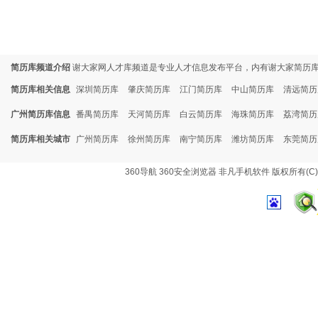
简历库频道介绍
谢大家网人才库频道是专业人才信息发布平台，内有谢大家简历
简历库相关信息
深圳简历库
肇庆简历库
江门简历库
中山简历库
清远简历
广州简历库信息
番禺简历库
天河简历库
白云简历库
海珠简历库
荔湾简历
简历库相关城市
广州简历库
徐州简历库
南宁简历库
潍坊简历库
东莞简历
360导航
360安全浏览器
非凡手机软件
版权所有(