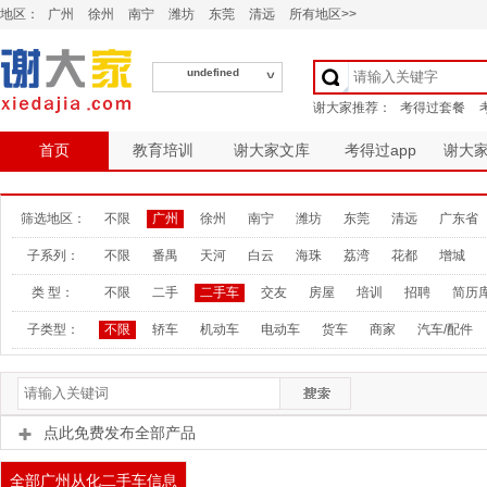
地区：
广州
徐州
南宁
潍坊
东莞
清远
所有地区>>
undefined
首页
教育培训
谢大家文库
考得过app
谢大
筛选地区：
不限
广州
徐州
南宁
潍坊
东莞
清远
广东省
子系列：
不限
番禺
天河
白云
海珠
荔湾
花都
增城
类 型：
不限
二手
二手车
交友
房屋
培训
招聘
简历
子类型：
不限
轿车
机动车
电动车
货车
商家
汽车/配件
点此免费发布全部产品
全部广州从化二手车信息