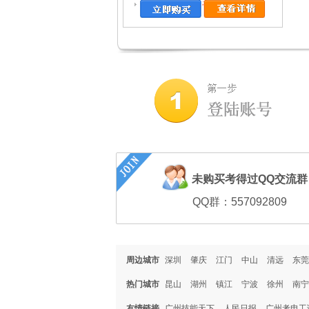
强制公开试卷：
否
未购买考得过QQ交流
QQ群：557092809
周边城市
深圳
肇庆
江门
中山
清远
东莞
热门城市
昆山
湖州
镇江
宁波
徐州
南宁
友情链接
广州技能天下
人民日报
广州考电工