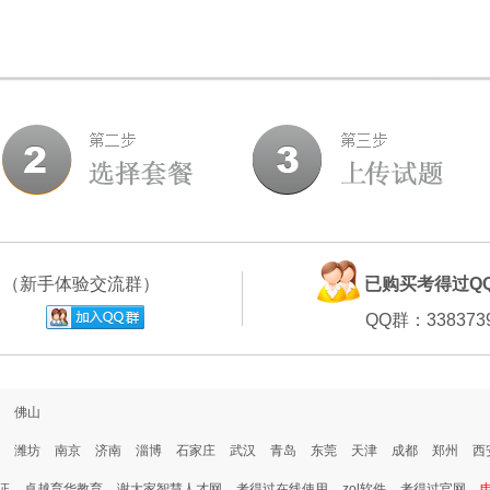
群
（新手体验交流群）
已购买考得过Q
QQ群：338373
佛山
潍坊
南京
济南
淄博
石家庄
武汉
青岛
东莞
天津
成都
郑州
西
证
卓越育华教育
谢大家智慧人才网
考得过在线使用
zol软件
考得过官网