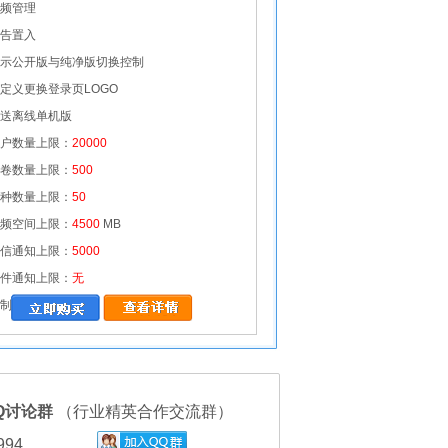
频管理
告置入
示公开版与纯净版切换控制
定义更换登录页LOGO
送离线单机版
户数量上限：
20000
卷数量上限：
500
种数量上限：
50
频空间上限：
4500
MB
信通知上限：
5000
件通知上限：
无
制公开试卷：
否
Q讨论群
（行业精英合作交流群）
994