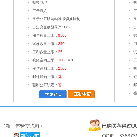
视频管理
视
广告置入
广
显示公开版与纯净版切换控制
显
自定义更换登录页LOGO
自
用户数量上限：
9500
赠
试卷数量上限：
250
用
工种数量上限：
25
试
视频空间上限：
2000
MB
工
短信通知上限：
2500
视
邮件通知上限：
无
短
强制公开试卷：
否
邮
强
群
（新手体验交流群）
已购买考得过Q
QQ群：338373