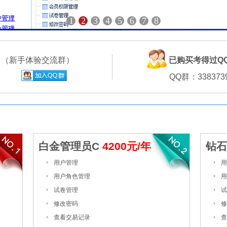
1
2
3
4
5
6
7
8
群
（新手体验交流群）
已购买考得过Q
QQ群：338373
白金管理员C
4200元/年
钻石
用户管理
用
用户角色管理
用
试卷管理
试
修改密码
修
查看交易记录
查